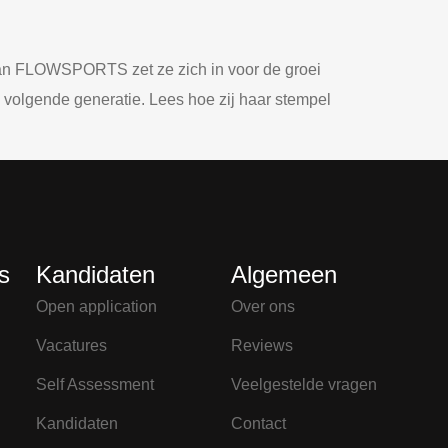
van FLOWSPORTS zet ze zich in voor de groei
e volgende generatie. Lees hoe zij haar stempel
s
Kandidaten
Algemeen
Open application
Over ons
Vacatures
Reviews
Self Assessment
Veelgestelde vragen
Kandidaten
Contact