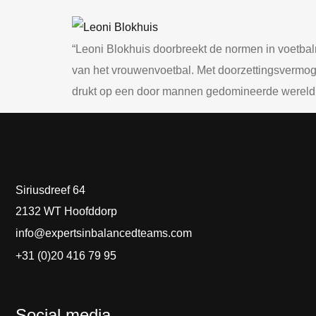
“Leoni Blokhuis doorbreekt de normen in voetb
van het vrouwenvoetbal. Met doorzettingsvermogen
drukt op een door mannen gedomineerde wereld
Siriusdreef 64
2132 WT Hoofddorp
info@expertsinbalancedteams.com
+31 (0)20 416 79 95
Social media