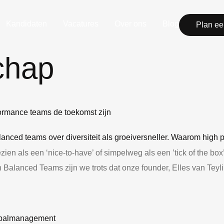
Kandidaten
Vacatures
Over ons
Blog
Plan ee
chap
formance teams de toekomst zijn
ien als een ‘nice-to-have’ of simpelweg als een ’tick of the box’
 Balanced Teams zijn we trots dat onze founder, Elles van Teyl
etbalmanagement