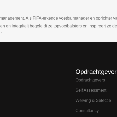
almanagement. Als FIFA-erkende voetbalmanager en oprichter 
 en integriteit begeleidt ze topvoetbalsters en inspireert ze d
.”
Opdrachtgever
Opdrachtgevers
Self Assessment
Werving & Selectie
Consultancy