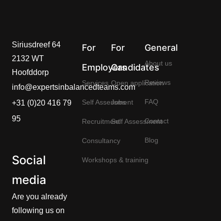
Siriusdreef 64
For
For
General
2132 WT
About us
Employers
Candidates
Hoofddorp
Reviews
Services
Open application
info@expertsinbalancedteams.com
FAQ
Self Assessment
Jobs
+31 (0)20 416 79
95
Contact
Recruitment
Self Assessment
Blog
Consultancy
Social
Workshops & training
media
Are you already
following us on