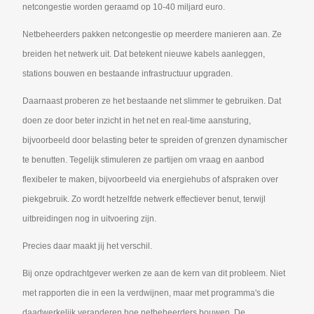
netcongestie worden geraamd op 10-40 miljard euro.
Netbeheerders pakken netcongestie op meerdere manieren aan. Ze
breiden het netwerk uit. Dat betekent nieuwe kabels aanleggen,
stations bouwen en bestaande infrastructuur upgraden.
Daarnaast proberen ze het bestaande net slimmer te gebruiken. Dat
doen ze door beter inzicht in het net en real-time aansturing,
bijvoorbeeld door belasting beter te spreiden of grenzen dynamischer
te benutten. Tegelijk stimuleren ze partijen om vraag en aanbod
flexibeler te maken, bijvoorbeeld via energiehubs of afspraken over
piekgebruik. Zo wordt hetzelfde netwerk effectiever benut, terwijl
uitbreidingen nog in uitvoering zijn.
Precies daar maakt jij het verschil.
Bij onze opdrachtgever werken ze aan de kern van dit probleem. Niet
met rapporten die in een la verdwijnen, maar met programma's die
daadwerkelijk veranderen hoe netbeheerders bouwen. De