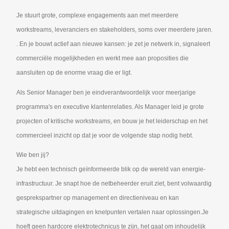
Je stuurt grote, complexe engagements aan met meerdere
workstreams, leveranciers en stakeholders, soms over meerdere jaren.
. En je bouwt actief aan nieuwe kansen: je zet je netwerk in, signaleert
commerciële mogelijkheden en werkt mee aan proposities die
aansluiten op de enorme vraag die er ligt.
Als Senior Manager ben je eindverantwoordelijk voor meerjarige
programma's en executive klantenrelaties. Als Manager leid je grote
projecten of kritische workstreams, en bouw je het leiderschap en het
commercieel inzicht op dat je voor de volgende stap nodig hebt.
Wie ben jij?
Je hebt een technisch geïnformeerde blik op de wereld van energie-
infrastructuur. Je snapt hoe de netbeheerder eruit ziet, bent volwaardig
gesprekspartner op management en directieniveau en kan
strategische uitdagingen en knelpunten vertalen naar oplossingen.Je
hoeft geen hardcore elektrotechnicus te zijn, het gaat om inhoudelijk