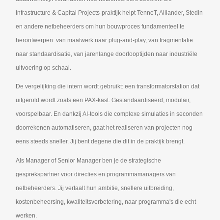
Infrastructure & Capital Projects-praktijk helpt TenneT, Alliander, Stedin
en andere netbeheerders om hun bouwproces fundamenteel te
herontwerpen: van maatwerk naar plug-and-play, van fragmentatie
naar standaardisatie, van jarenlange doorlooptijden naar industriële
uitvoering op schaal.
De vergelijking die intern wordt gebruikt: een transformatorstation dat
uitgerold wordt zoals een PAX-kast. Gestandaardiseerd, modulair,
voorspelbaar. En dankzij AI-tools die complexe simulaties in seconden
doorrekenen automatiseren, gaat het realiseren van projecten nog
eens steeds sneller. Jij bent degene die dit in de praktijk brengt.
Als Manager of Senior Manager ben je de strategische
gesprekspartner voor directies en programmamanagers van
netbeheerders. Jij vertaalt hun ambitie, snellere uitbreiding,
kostenbeheersing, kwaliteitsverbetering, naar programma's die echt
werken.