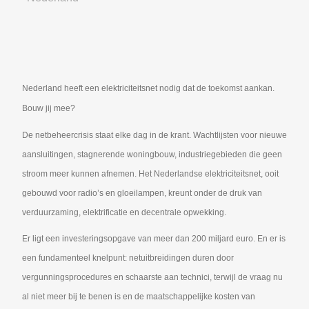
Nederland heeft een elektriciteitsnet nodig dat de toekomst aankan.
Bouw jij mee?
De netbeheercrisis staat elke dag in de krant. Wachtlijsten voor nieuwe
aansluitingen, stagnerende woningbouw, industriegebieden die geen
stroom meer kunnen afnemen. Het Nederlandse elektriciteitsnet, ooit
gebouwd voor radio’s en gloeilampen, kreunt onder de druk van
verduurzaming, elektrificatie en decentrale opwekking.
Er ligt een investeringsopgave van meer dan 200 miljard euro. En er is
een fundamenteel knelpunt: netuitbreidingen duren door
vergunningsprocedures en schaarste aan technici, terwijl de vraag nu
al niet meer bij te benen is en de maatschappelijke kosten van